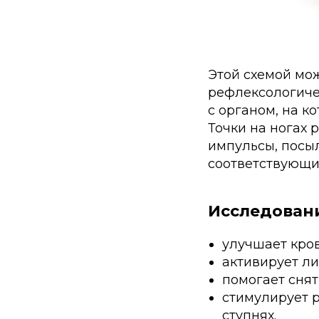
Этой схемой мо
рефлексологичес
с органом, на к
Точки на ногах 
импульсы, посыл
соответствующи
Исследовани
улучшает кров
активирует л
помогает сня
стимулирует 
ступнях.