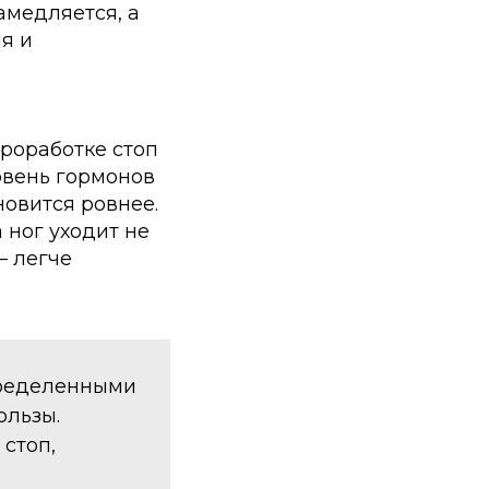
амедляется, а
я и
роработке стоп
овень гормонов
новится ровнее.
ног уходит не
— легче
пределенными
ользы.
стоп,