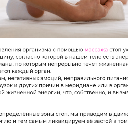
овления организма с помощью
массажа
стоп у
ину, согласно которой в нашем теле есть эне
ианы, по которым непрерывно течет жизненная
ется каждый орган.
м, негативных эмоций, неправильного питания
узок и других причин в меридиане или в орга
ой жизненной энергии, что, собственно, и выз
 определённые зоны стоп, мы приводим в дви
гию и тем самым ликвидируем её застой в том