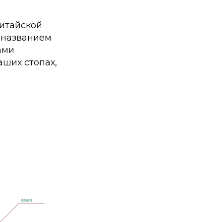
китайской
 названием
ами
ших стопах,