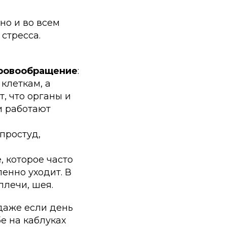
но и во всем
 стресса.
кровообращение
:
клеткам, а
, что органы и
и работают
простуд,
 которое часто
пенно уходит. В
плечи, шея.
даже если день
е на каблуках