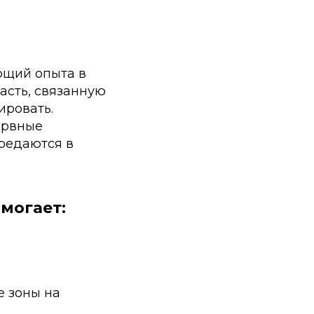
ющий опыта в
асть, связанную
ировать.
ервные
ередаются в
могает:
е зоны на