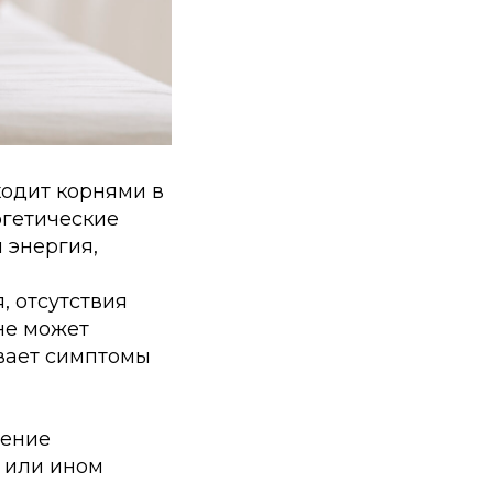
ходит корнями в
ргетические
 энергия,
, отсутствия
не может
ывает симптомы
жение
 или ином