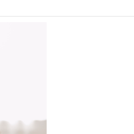
еский