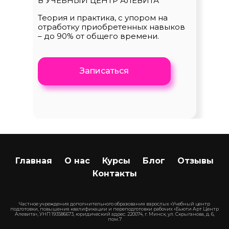
В УЧЕБНЫЙ ЦЕНТР АЛЕВИТА
Теория и практика, с упором на
отработку приобретенных навыков
– до 90% от общего времени.
Записаться
Главная
О нас
Курсы
Блог
Отзывы
Контакты
Частное учреждения дополнительного образования взрослых «Учебный центр
подготовки, повышения квалификации и переподготовки рабочих «Бьюти Арт Центр
Алевита», УНП 193586673, юридический адрес: 220074, г. Минск, ул. Скрыганова, д. 6,
пом.7