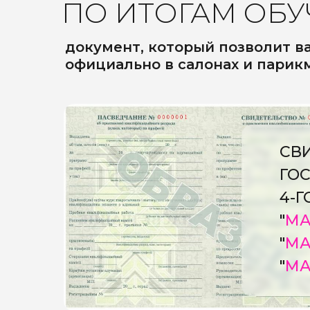
ПО ИТОГАМ ОБУ
документ, который позволит в
официально в салонах и парик
СВ
ГО
4-
"
МА
"
МА
"
МА